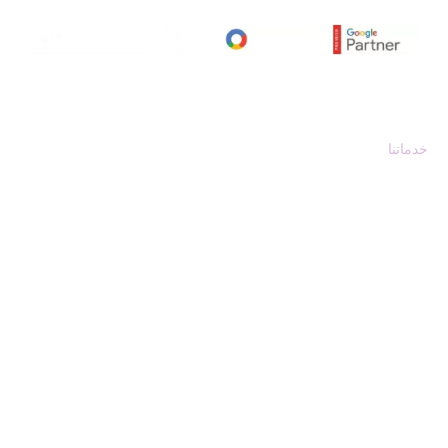
اي اس تي سوليوشنز
خدماتنا
من نحن
سابقة أعمالنا
مدونة
اتصل بنا
خريطة الموقع
إتفاقية الإستخدام
سياسة الخصوصية
اتصال بنا
هاتف:
+201008429603