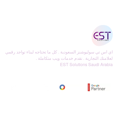
اي اس تي سوليوشنز السعودية . كل ما تحتاجه لبناء تواجد رقمي
لعلامتك التجارية . نقدم خدمات ويب متكاملة .
EST Solutions Saudi Arabia
اي اس تي سوليوشنز
خدماتنا