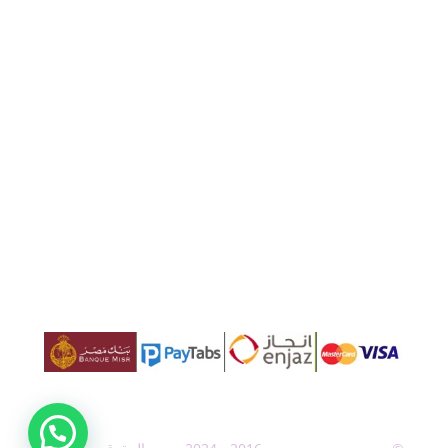
من نحن
سابقة أعمالنا
مدونة
اتصل بنا
خريطة الموقع
إتفاقية الإستخدام
سياسة الخصوصية
اتصال بنا
هاتف:
+201008429603